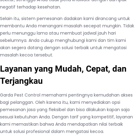
a
negatif terhadap kesehatan.
j
Selain itu, sistem pemesanan dadakan kami dirancang untuk
a
membantu Anda menangani masalah secepat mungkin. Tidak
l
perlu menunggu lama atau membuat jadwal jauh hari
e
sebelumnya. Anda cukup menghubungi kami dan tim kami
n
akan segera datang dengan solusi terbaik untuk mengatasi
g
masalah kecoa tersebut.
k
a
Layanan yang Mudah, Cepat, dan
B
i
Terjangkau
s
a
Garda Pest Control memahami pentingnya kemudahan akses
P
bagi pelanggan. Oleh karena itu, kami menyediakan opsi
e
pemesanan jasa yang fleksibel dan bisa dilakukan kapan saja
s
sesuai kebutuhan Anda. Dengan tarif yang kompetitif, layanan
a
kami memastikan bahwa Anda mendapatkan nilai terbaik
n
untuk solusi profesional dalam mengatasi kecoa.