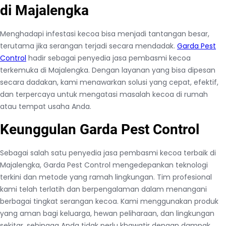
m
di Majalengka
i
K
Menghadapi infestasi kecoa bisa menjadi tantangan besar,
e
terutama jika serangan terjadi secara mendadak.
Garda Pest
c
Control
hadir sebagai penyedia jasa pembasmi kecoa
o
terkemuka di Majalengka. Dengan layanan yang bisa dipesan
a
secara dadakan, kami menawarkan solusi yang cepat, efektif,
T
dan terpercaya untuk mengatasi masalah kecoa di rumah
e
atau tempat usaha Anda.
r
Keunggulan Garda Pest Control
k
e
m
Sebagai salah satu penyedia jasa pembasmi kecoa terbaik di
u
Majalengka, Garda Pest Control mengedepankan teknologi
k
terkini dan metode yang ramah lingkungan. Tim profesional
a
kami telah terlatih dan berpengalaman dalam menangani
d
berbagai tingkat serangan kecoa. Kami menggunakan produk
i
yang aman bagi keluarga, hewan peliharaan, dan lingkungan
M
sekitar, sehingga Anda tidak perlu khawatir dengan dampak