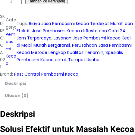
K
Tambah ke keranjang
u
a
SK
Cate
n
U:
Tags:
Biaya Jasa Pembasmi kecoa Terdekat Murah dan
gory:
t
KE
Efektif
, 
Jasa Pembasmi Kecoa di Resto dan Cafe 24
Pem
i
C
Jam Terpercaya
, 
Layanan Jasa Pembasmi Kecoa Kecil
bas
t
O
di Mobil Murah Bergaransi
, 
Perusahaan Jasa Pembasmi
mi
a
A
Kecoa Metode Lengkap Kualitas Terjamin
, 
Spesialis
Keco
s
02
Pembasmi Kecoa untuk Tempat Usaha
a
J
1
a
Brand:
Pest Control Pembasmi Kecoa
s
Deskripsi
a
P
Ulasan (0)
e
m
Deskripsi
b
a
Solusi Efektif untuk Masalah Kecoa
s