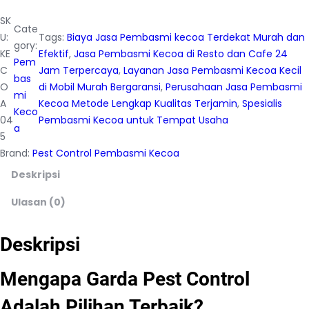
u
a
SK
Cate
n
U:
Tags:
Biaya Jasa Pembasmi kecoa Terdekat Murah dan
gory:
t
KE
Efektif
, 
Jasa Pembasmi Kecoa di Resto dan Cafe 24
Pem
i
C
Jam Terpercaya
, 
Layanan Jasa Pembasmi Kecoa Kecil
bas
t
O
di Mobil Murah Bergaransi
, 
Perusahaan Jasa Pembasmi
mi
a
A
Kecoa Metode Lengkap Kualitas Terjamin
, 
Spesialis
Keco
s
04
Pembasmi Kecoa untuk Tempat Usaha
a
J
5
a
Brand:
Pest Control Pembasmi Kecoa
s
Deskripsi
a
P
Ulasan (0)
e
m
Deskripsi
b
a
Mengapa Garda Pest Control
s
m
Adalah Pilihan Terbaik?