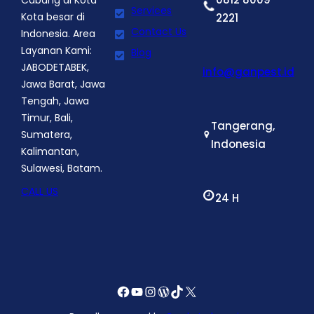
Cabang di Kota
Services
Kota besar di
2221
Contact Us
Indonesia. Area
Layanan Kami:
Blog
JABODETABEK,
info@ganpest.id
Jawa Barat, Jawa
Tengah, Jawa
Timur, Bali,
Tangerang,
Sumatera,
Indonesia
Kalimantan,
Sulawesi, Batam.
CALL US
24 H
Facebook
YouTube
Instagram
WordPress
TikTok
X