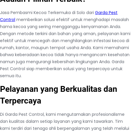
i
K
Jasa Pembasmi Kecoa Terkemuka di Solo dari
Garda Pest
e
Control
memberikan solusi efektif untuk menghadapi masalah
c
hama kecoa yang sering mengganggu kenyamanan Anda.
o
Dengan metode terkini dan bahan yang aman, pelayanan kami
a
efektif untuk mencegah dan menghilangkan infestasi kecoa di
T
rumah, kantor, maupun tempat usaha Anda. Kami memahami
e
bahwa keberadaan kecoa tidak hanya mengancam kesehatan
r
namun juga mengurangi kebersihan lingkungan Anda. Garda
k
Pest Control siap memberikan solusi yang terpercaya untuk
e
semua itu.
m
Pelayanan yang Berkualitas dan
u
k
Terpercaya
a
d
Di Garda Pest Control, kami mengutamakan profesionalisme
i
dan kualitas dalam setiap layanan yang kami tawarkan. Tim
S
kami terdiri dari tenaga ahli berpengalaman yang telah melalui
o