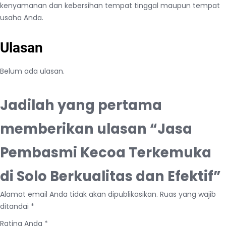
e
kenyamanan dan kebersihan tempat tinggal maupun tempat
k
usaha Anda.
t
i
Ulasan
f
Belum ada ulasan.
Jadilah yang pertama
memberikan ulasan “Jasa
Pembasmi Kecoa Terkemuka
di Solo Berkualitas dan Efektif”
Alamat email Anda tidak akan dipublikasikan.
Ruas yang wajib
ditandai
*
Rating Anda
*