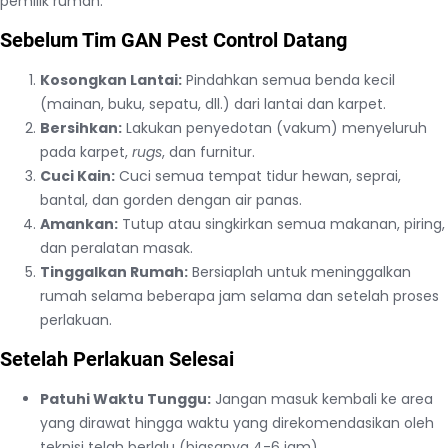
pemilik rumah:
Sebelum Tim GAN Pest Control Datang
Kosongkan Lantai:
Pindahkan semua benda kecil
(mainan, buku, sepatu, dll.) dari lantai dan karpet.
Bersihkan:
Lakukan penyedotan (vakum) menyeluruh
pada karpet,
rugs
, dan furnitur.
Cuci Kain:
Cuci semua tempat tidur hewan, seprai,
bantal, dan gorden dengan air panas.
Amankan:
Tutup atau singkirkan semua makanan, piring,
dan peralatan masak.
Tinggalkan Rumah:
Bersiaplah untuk meninggalkan
rumah selama beberapa jam selama dan setelah proses
perlakuan.
Setelah Perlakuan Selesai
Patuhi Waktu Tunggu:
Jangan masuk kembali ke area
yang dirawat hingga waktu yang direkomendasikan oleh
teknisi telah berlalu (biasanya 4-6 jam).