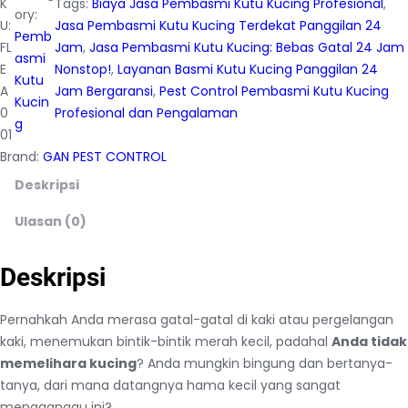
K
Tags:
Biaya Jasa Pembasmi Kutu Kucing Profesional
, 
ory:
U:
Jasa Pembasmi Kutu Kucing Terdekat Panggilan 24
Pemb
FL
Jam
, 
Jasa Pembasmi Kutu Kucing: Bebas Gatal 24 Jam
asmi
E
Nonstop!
, 
Layanan Basmi Kutu Kucing Panggilan 24
Kutu
A
Jam Bergaransi
, 
Pest Control Pembasmi Kutu Kucing
Kucin
0
Profesional dan Pengalaman
g
01
Brand:
GAN PEST CONTROL
Deskripsi
Ulasan (0)
Deskripsi
Pernahkah Anda merasa gatal-gatal di kaki atau pergelangan
kaki, menemukan bintik-bintik merah kecil, padahal
Anda tidak
memelihara kucing
? Anda mungkin bingung dan bertanya-
tanya, dari mana datangnya hama kecil yang sangat
mengganggu ini?