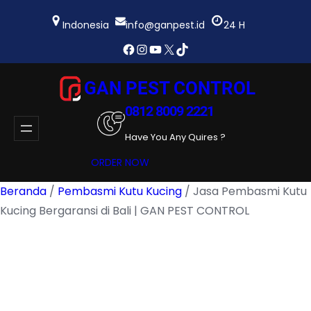
Lewati
ke
Indonesia
info@ganpest.id
24 H
konten
Facebook
Instagram
YouTube
X
TikTok
GAN PEST CONTROL
0812 8009 2221
Have You Any Quires ?
ORDER NOW
Beranda
/
Pembasmi Kutu Kucing
/ Jasa Pembasmi Kutu
Kucing Bergaransi di Bali | GAN PEST CONTROL