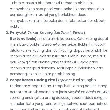
Tubuh manusia bisa bereaksi terhadap air liur ini,
menyebabkan rasa gatal yang hebat, kemerahan, dan
pembengkakan. Gatal yang berlebihan dapat
menyebabkan luka terbuka dan infeksi sekunder akibat
bakteri.
Penyakit Cakar Kucing (
/
Cat Scratch Disease
Bartonellosis):
Ini adalah risiko serius. Kutu kucing dapat
membawa bakteri
Bartonella henselae
. Bakteri ini dapat
ditularkan ke kucing, dan dari kucing, dapat berpindah ke
manusia melalui gigitan kutu atau, lebih umum, melalui
garukan/gigitan kucing yang terinfeksi. Gejala pada
manusia meliputi demam, sakit kepala, kelelahan, dan
pembengkakan kelenjar getah bening.
Penyebaran Cacing Pita (
):
Ini mungkin
Tapeworm
terdengar mengejutkan, tetapi kutu kucing adalah inang
perantara untuk cacing pita jenis
Dipylidium caninum
. Jika
seorang anak (atau orang dewasa) secara tidak sengaja
menelan kutu yang terinfeksi (misalnya, saat bermain di
area yang terkontaminasi), mereka dapat terinfeksi