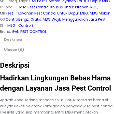
SK
Categ
Tags:
GAN Pest Control: Layanan Khusus Dapur MBG
, 
U:
ory:
Jasa Pest Control Khusus Untuk Kitchen MBG
, 
MB
Pest
Layanan Pest Control Untuk Dapur MBG
, 
MBG Makan
G0
Contro
Bergizi Gratis
, 
MBG Wajib Menggunakan Jasa Pest
13
l MBG
Control?
Brand:
GAN PEST CONTROL
Deskripsi
Ulasan (0)
Deskripsi
Hadirkan Lingkungan Bebas Hama
dengan Layanan Jasa Pest Control
Apakah Anda sedang mencari solusi untuk masalah hama di
wilayah Bekasi Selatan? Kami adalah penyedia jasa pest control
spesialis yang siap membantu Mitra MBG menciptakan