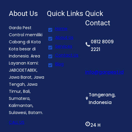
About Us
Quick Links
Quick
Contact
Garda Pest
Home
Control memiliki
About Us
0812 8009
Cabang di Kota
Services
Kota besar di
2221
Contact Us
Indonesia. Area
Layanan Kami:
Blog
JABODETABEK,
info@ganpest.id
Jawa Barat, Jawa
Tengah, Jawa
Timur, Bali,
Tangerang,
Sumatera,
Indonesia
Kalimantan,
Sulawesi, Batam.
CALL US
24 H