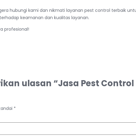
ra hubungi kami dan nikmati layanan pest control terbaik un
 terhadap keamanan dan kualitas layanan.
 profesional!
an ulasan “Jasa Pest Control S
itandai
*