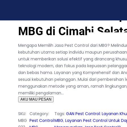
s Untuk Mitra MBG di Cimahi Selatan
Jasa Pest Control Sp
MBG di Cimahi Selat
BLOG
CONTACT US
Mengapa Memilih Jasa Pest Control dari MBG? Melind
kebutuhan utama setiap individu maupun perusahaan. J
untuk memberikan solusi efektif yang dirancang khus
teknologi modern, dan fokus pada kepuasan pelangga
dan bebas hama. Layanan yang Komprehensif dan And
sesuai kebutuhan pelanggan. Mulai dari pembersihan 
menggunakan metode yang aman, ramah lingkungan, na
memiliki pengalaman…
AKU MAU PESAN
SKU:
Category:
Tags:
GAN Pest Control: Layanan Kh
MBG
Pest Control
MBG
, 
Layanan Pest Control Untuk D