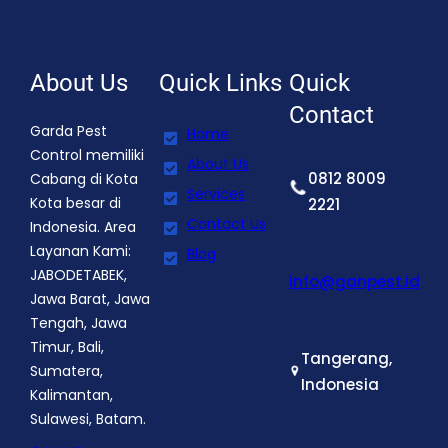
About Us
Quick Links
Quick
Contact
Garda Pest
Home
Control memiliki
About Us
0812 8009
Cabang di Kota
Services
Kota besar di
2221
Contact Us
Indonesia. Area
Layanan Kami:
Blog
JABODETABEK,
info@ganpest.id
Jawa Barat, Jawa
Tengah, Jawa
Timur, Bali,
Tangerang,
Sumatera,
Indonesia
Kalimantan,
Sulawesi, Batam.