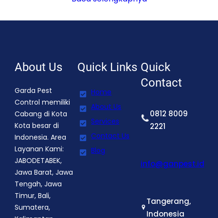
About Us
Quick Links
Quick
Contact
Garda Pest
Home
Control memiliki
About Us
0812 8009
Cabang di Kota
Services
Kota besar di
2221
Contact Us
Indonesia. Area
Layanan Kami:
Blog
JABODETABEK,
info@ganpest.id
Jawa Barat, Jawa
Tengah, Jawa
Timur, Bali,
Tangerang,
Sumatera,
Indonesia