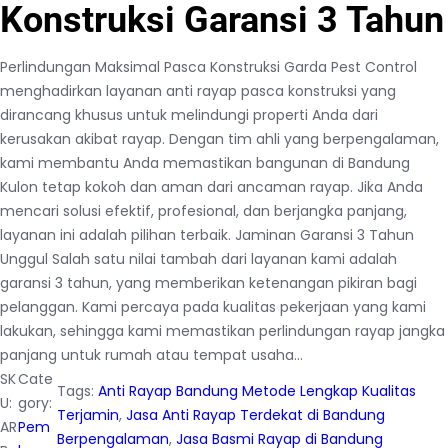
Konstruksi Garansi 3 Tahun
Perlindungan Maksimal Pasca Konstruksi Garda Pest Control
menghadirkan layanan anti rayap pasca konstruksi yang
dirancang khusus untuk melindungi properti Anda dari
kerusakan akibat rayap. Dengan tim ahli yang berpengalaman,
kami membantu Anda memastikan bangunan di Bandung
Kulon tetap kokoh dan aman dari ancaman rayap. Jika Anda
mencari solusi efektif, profesional, dan berjangka panjang,
layanan ini adalah pilihan terbaik. Jaminan Garansi 3 Tahun
Unggul Salah satu nilai tambah dari layanan kami adalah
garansi 3 tahun, yang memberikan ketenangan pikiran bagi
pelanggan. Kami percaya pada kualitas pekerjaan yang kami
lakukan, sehingga kami memastikan perlindungan rayap jangka
panjang untuk rumah atau tempat usaha…
SK
Cate
Tags:
Anti Rayap Bandung Metode Lengkap Kualitas
U:
gory:
Terjamin
, 
Jasa Anti Rayap Terdekat di Bandung
AR
Pem
Berpengalaman
, 
Jasa Basmi Rayap di Bandung