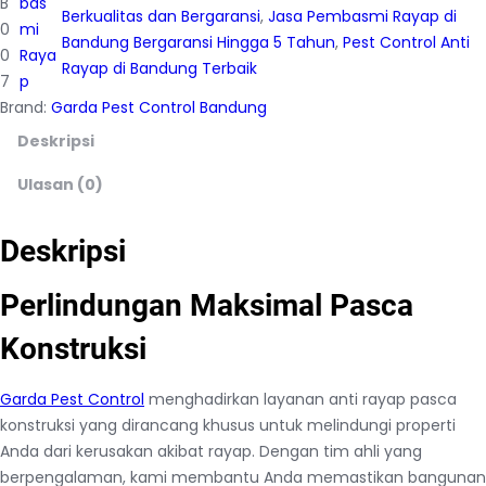
B
bas
Berkualitas dan Bergaransi
, 
Jasa Pembasmi Rayap di
0
mi
Bandung Bergaransi Hingga 5 Tahun
, 
Pest Control Anti
0
Raya
Rayap di Bandung Terbaik
7
p
Brand:
Garda Pest Control Bandung
Deskripsi
Ulasan (0)
Deskripsi
Perlindungan Maksimal Pasca
Konstruksi
Garda Pest Control
menghadirkan layanan anti rayap pasca
konstruksi yang dirancang khusus untuk melindungi properti
Anda dari kerusakan akibat rayap. Dengan tim ahli yang
berpengalaman, kami membantu Anda memastikan bangunan