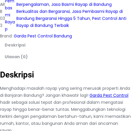
Pem
AR
Berpengalaman
, 
Jasa Basmi Rayap di Bandung
bas
B
Berkualitas dan Bergaransi
, 
Jasa Pembasmi Rayap di
mi
03
Bandung Bergaransi Hingga 5 Tahun
, 
Pest Control Anti
Raya
3
Rayap di Bandung Terbaik
p
Brand:
Garda Pest Control Bandung
Deskripsi
Ulasan (0)
Deskripsi
Menghadapi masalah rayap yang sering merusak properti Anda
di Banjaran Bandung? Jangan khawatir lagi!
Garda Pest Control
hadir sebagai solusi tepat dan profesional dalam mengatasi
rayap hingga benar-benar tuntas. Menggabungkan teknologi
terkini dengan pengalaman bertahun-tahun, kami memastikan
rumah, kantor, atau bangunan Anda aman dari ancaman
rayap.