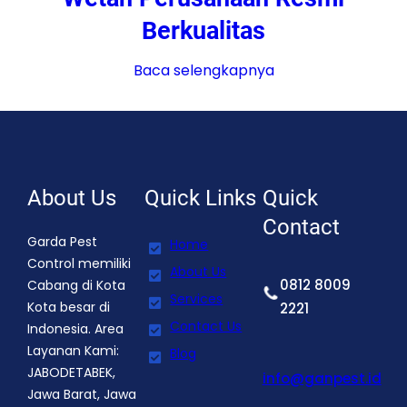
Berkualitas
Baca selengkapnya
About Us
Quick Links
Quick
Contact
Garda Pest
Home
Control memiliki
About Us
0812 8009
Cabang di Kota
Services
Kota besar di
2221
Contact Us
Indonesia. Area
Layanan Kami:
Blog
JABODETABEK,
info@ganpest.id
Jawa Barat, Jawa