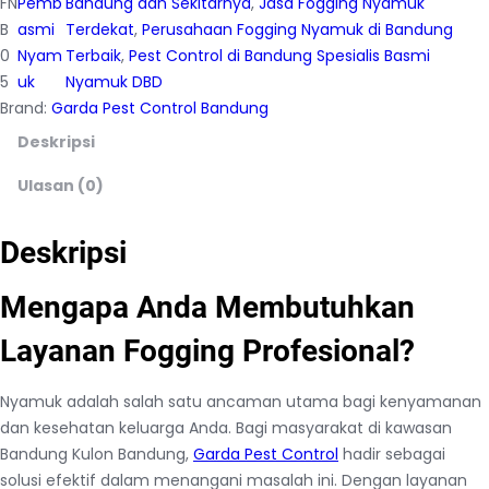
FN
Pemb
Bandung dan Sekitarnya
, 
Jasa Fogging Nyamuk
B
asmi
Terdekat
, 
Perusahaan Fogging Nyamuk di Bandung
0
Nyam
Terbaik
, 
Pest Control di Bandung Spesialis Basmi
5
uk
Nyamuk DBD
Brand:
Garda Pest Control Bandung
Deskripsi
Ulasan (0)
Deskripsi
Mengapa Anda Membutuhkan
Layanan Fogging Profesional?
Nyamuk adalah salah satu ancaman utama bagi kenyamanan
dan kesehatan keluarga Anda. Bagi masyarakat di kawasan
Bandung Kulon Bandung,
Garda Pest Control
hadir sebagai
solusi efektif dalam menangani masalah ini. Dengan layanan