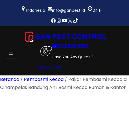
Lewati
ke
Indonesia
info@ganpest.id
24 H
konten
Facebook
Instagram
YouTube
X
TikTok
GAN PEST CONTROL
0812 8009 2221
Have You Any Quires ?
ORDER NOW
Beranda
/
Pembasmi Kecoa
/ Pakar Pembasmi Kecoa di
Cihampelas Bandung Ahli Basmi Kecoa Rumah & Kantor