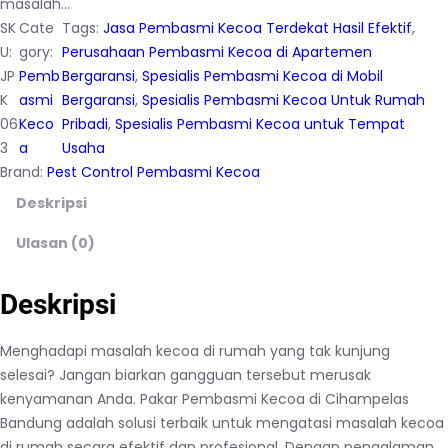
masalah…
SK
Cate
Tags:
Jasa Pembasmi Kecoa Terdekat Hasil Efektif
, 
U:
gory:
Perusahaan Pembasmi Kecoa di Apartemen
JP
Pemb
Bergaransi
, 
Spesialis Pembasmi Kecoa di Mobil
K
asmi
Bergaransi
, 
Spesialis Pembasmi Kecoa Untuk Rumah
06
Keco
Pribadi
, 
Spesialis Pembasmi Kecoa untuk Tempat
3
a
Usaha
Brand:
Pest Control Pembasmi Kecoa
Deskripsi
Ulasan (0)
Deskripsi
Menghadapi masalah kecoa di rumah yang tak kunjung
selesai? Jangan biarkan gangguan tersebut merusak
kenyamanan Anda. Pakar Pembasmi Kecoa di Cihampelas
Bandung adalah solusi terbaik untuk mengatasi masalah kecoa
di rumah secara efektif dan profesional. Dengan pengalaman