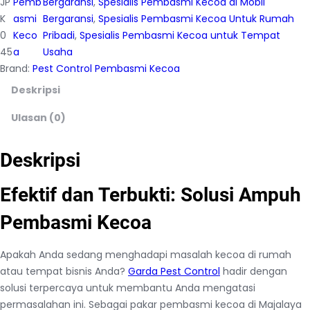
JP
Pemb
Bergaransi
, 
Spesialis Pembasmi Kecoa di Mobil
K
asmi
Bergaransi
, 
Spesialis Pembasmi Kecoa Untuk Rumah
0
Keco
Pribadi
, 
Spesialis Pembasmi Kecoa untuk Tempat
45
a
Usaha
Brand:
Pest Control Pembasmi Kecoa
Deskripsi
Ulasan (0)
Deskripsi
Efektif dan Terbukti: Solusi Ampuh
Pembasmi Kecoa
Apakah Anda sedang menghadapi masalah kecoa di rumah
atau tempat bisnis Anda?
Garda Pest Control
hadir dengan
solusi terpercaya untuk membantu Anda mengatasi
permasalahan ini. Sebagai pakar pembasmi kecoa di Majalaya