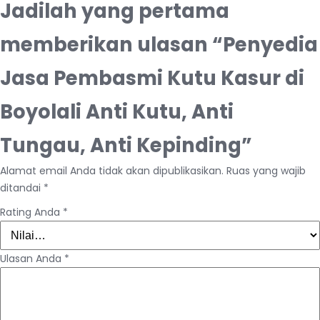
Jadilah yang pertama
memberikan ulasan “Penyedia
Jasa Pembasmi Kutu Kasur di
Boyolali Anti Kutu, Anti
Tungau, Anti Kepinding”
Alamat email Anda tidak akan dipublikasikan.
Ruas yang wajib
ditandai
*
Rating Anda
*
Ulasan Anda
*