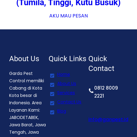
(Tumila, Tinggi, Kutu Busuk)
AKU MAU PESAN
About Us
Quick Links
Quick
Contact
Garda Pest
Home
Control memiliki
About Us
0812 8009
Cabang di Kota
Services
Kota besar di
2221
Contact Us
Indonesia. Area
Layanan Kami:
Blog
JABODETABEK,
info@ganpest.id
Jawa Barat, Jawa
Tengah, Jawa