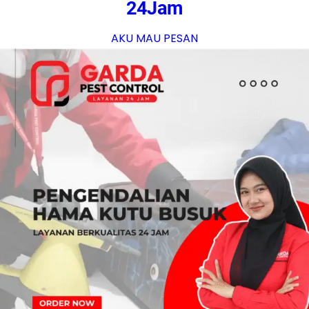
24Jam
AKU MAU PESAN