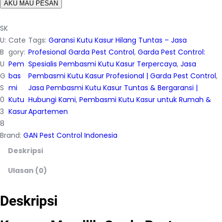
AKU MAU PESAN
SK
U:
Cate
Tags:
Garansi Kutu Kasur Hilang Tuntas – Jasa
B
gory:
Profesional Garda Pest Control
, 
Garda Pest Control:
U
Pem
Spesialis Pembasmi Kutu Kasur Terpercaya
, 
Jasa
G
bas
Pembasmi Kutu Kasur Profesional | Garda Pest Control
, 
S
mi
Jasa Pembasmi Kutu Kasur Tuntas & Bergaransi |
0
Kutu
Hubungi Kami
, 
Pembasmi Kutu Kasur untuk Rumah &
3
Kasur
Apartemen
8
Brand:
GAN Pest Control Indonesia
Deskripsi
Ulasan (0)
Deskripsi