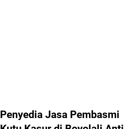
Penyedia Jasa Pembasmi
Kutu Kasur di Boyolali Anti