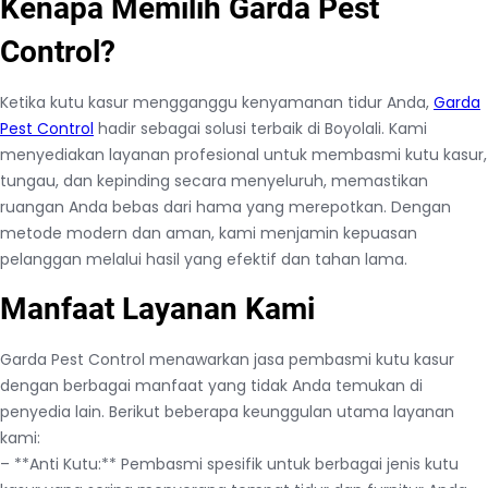
Kenapa Memilih Garda Pest
Control?
Ketika kutu kasur mengganggu kenyamanan tidur Anda,
Garda
Pest Control
hadir sebagai solusi terbaik di Boyolali. Kami
menyediakan layanan profesional untuk membasmi kutu kasur,
tungau, dan kepinding secara menyeluruh, memastikan
ruangan Anda bebas dari hama yang merepotkan. Dengan
metode modern dan aman, kami menjamin kepuasan
pelanggan melalui hasil yang efektif dan tahan lama.
Manfaat Layanan Kami
Garda Pest Control menawarkan jasa pembasmi kutu kasur
dengan berbagai manfaat yang tidak Anda temukan di
penyedia lain. Berikut beberapa keunggulan utama layanan
kami:
– **Anti Kutu:** Pembasmi spesifik untuk berbagai jenis kutu