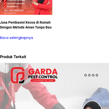
Jasa Pembasmi Kecoa di Rumah
Dengan Metode Aman Tanpa Bau
Baca selengkapnya
Produk Terkait