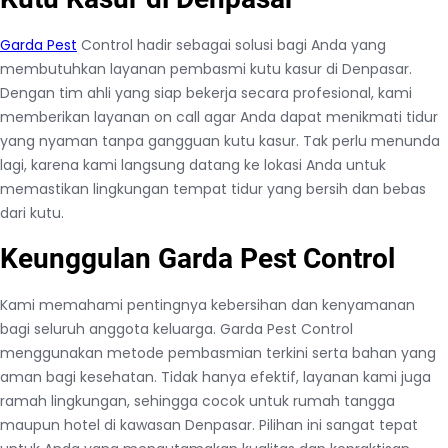
Garda Pest
Control hadir sebagai solusi bagi Anda yang
membutuhkan layanan pembasmi kutu kasur di Denpasar.
Dengan tim ahli yang siap bekerja secara profesional, kami
memberikan layanan on call agar Anda dapat menikmati tidur
yang nyaman tanpa gangguan kutu kasur. Tak perlu menunda
lagi, karena kami langsung datang ke lokasi Anda untuk
memastikan lingkungan tempat tidur yang bersih dan bebas
dari kutu.
Keunggulan Garda Pest Control
Kami memahami pentingnya kebersihan dan kenyamanan
bagi seluruh anggota keluarga. Garda Pest Control
menggunakan metode pembasmian terkini serta bahan yang
aman bagi kesehatan. Tidak hanya efektif, layanan kami juga
ramah lingkungan, sehingga cocok untuk rumah tangga
maupun hotel di kawasan Denpasar. Pilihan ini sangat tepat