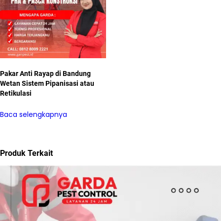
Pakar Anti Rayap di Bandung
Wetan Sistem Pipanisasi atau
Retikulasi
Baca selengkapnya
Produk Terkait