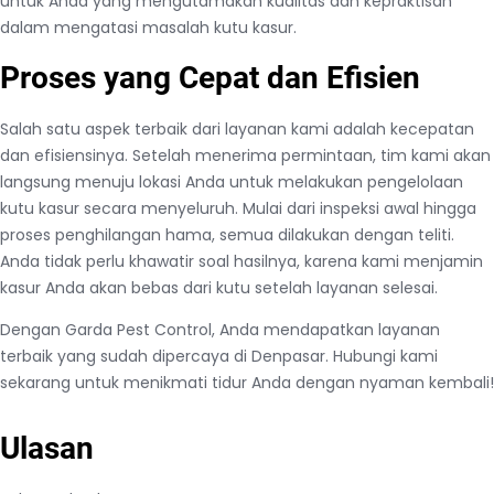
untuk Anda yang mengutamakan kualitas dan kepraktisan
dalam mengatasi masalah kutu kasur.
Proses yang Cepat dan Efisien
Salah satu aspek terbaik dari layanan kami adalah kecepatan
dan efisiensinya. Setelah menerima permintaan, tim kami akan
langsung menuju lokasi Anda untuk melakukan pengelolaan
kutu kasur secara menyeluruh. Mulai dari inspeksi awal hingga
proses penghilangan hama, semua dilakukan dengan teliti.
Anda tidak perlu khawatir soal hasilnya, karena kami menjamin
kasur Anda akan bebas dari kutu setelah layanan selesai.
Dengan Garda Pest Control, Anda mendapatkan layanan
terbaik yang sudah dipercaya di Denpasar. Hubungi kami
sekarang untuk menikmati tidur Anda dengan nyaman kembali!
Ulasan