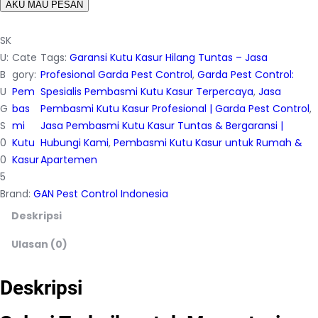
AKU MAU PESAN
SK
U:
Cate
Tags:
Garansi Kutu Kasur Hilang Tuntas – Jasa
B
gory:
Profesional Garda Pest Control
, 
Garda Pest Control:
U
Pem
Spesialis Pembasmi Kutu Kasur Terpercaya
, 
Jasa
G
bas
Pembasmi Kutu Kasur Profesional | Garda Pest Control
, 
S
mi
Jasa Pembasmi Kutu Kasur Tuntas & Bergaransi |
0
Kutu
Hubungi Kami
, 
Pembasmi Kutu Kasur untuk Rumah &
0
Kasur
Apartemen
5
Brand:
GAN Pest Control Indonesia
Deskripsi
Ulasan (0)
Deskripsi