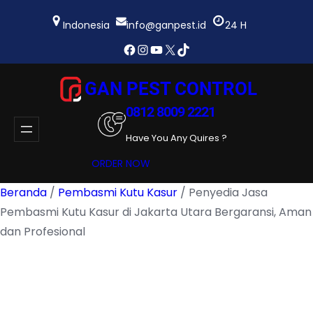
Lewati
ke
Indonesia
info@ganpest.id
24 H
konten
Facebook
Instagram
YouTube
X
TikTok
GAN PEST CONTROL
0812 8009 2221
Have You Any Quires ?
ORDER NOW
Beranda
/
Pembasmi Kutu Kasur
/ Penyedia Jasa
Pembasmi Kutu Kasur di Jakarta Utara Bergaransi, Aman
dan Profesional