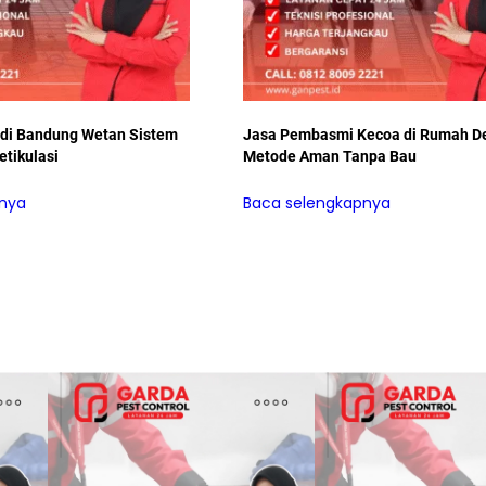
 di Bandung Wetan Sistem
Jasa Pembasmi Kecoa di Rumah D
etikulasi
Metode Aman Tanpa Bau
pnya
Baca selengkapnya