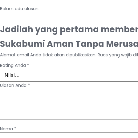
Belum ada ulasan.
Jadilah yang pertama memberi
Sukabumi Aman Tanpa Merusa
Alamat email Anda tidak akan dipublikasikan.
Ruas yang wajib d
Rating Anda
*
Ulasan Anda
*
Nama
*