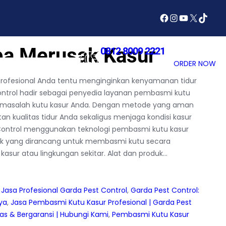
Facebook
Instagram
YouTube
X
TikTok
smi Kutu Kasur di
a Merusak Kasur
0812 8009 2221
SERVICES
ABOUT US
ORDER NOW
Have You Any Quires ?
rofesional Anda tentu menginginkan kenyamanan tidur
ontrol hadir sebagai penyedia layanan pembasmi kutu
uk masalah kutu kasur Anda. Dengan metode yang aman
 kualitas tidur Anda sekaligus menjaga kondisi kasur
 Control menggunakan teknologi pembasmi kutu kasur
eknik yang dirancang untuk membasmi kutu secara
sur atau lingkungan sekitar. Alat dan produk…
 Jasa Profesional Garda Pest Control
, 
Garda Pest Control:
ya
, 
Jasa Pembasmi Kutu Kasur Profesional | Garda Pest
s & Bergaransi | Hubungi Kami
, 
Pembasmi Kutu Kasur