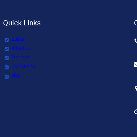
Quick Links
Home
About Us
Services
Contact Us
Blog