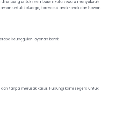
yang dirancang untuk membasmi kutu secara menyeluruh
n, aman untuk keluarga, termasuk anak-anak dan hewan
erapa keunggulan layanan kami:
n dan tanpa merusak kasur. Hubungi kami segera untuk