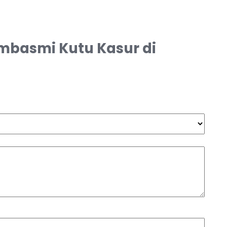
mbasmi Kutu Kasur di