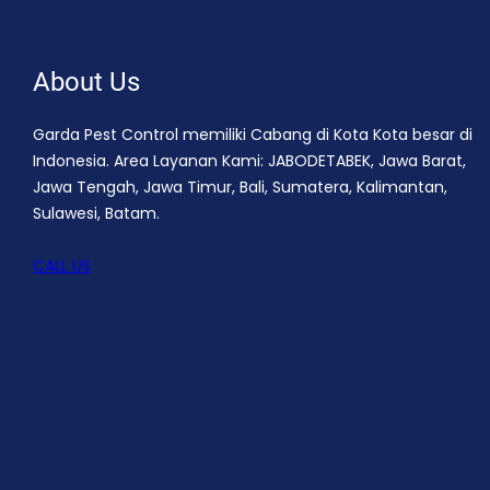
About Us
Garda Pest Control memiliki Cabang di Kota Kota besar di
Indonesia. Area Layanan Kami: JABODETABEK, Jawa Barat,
Jawa Tengah, Jawa Timur, Bali, Sumatera, Kalimantan,
Sulawesi, Batam.
CALL US