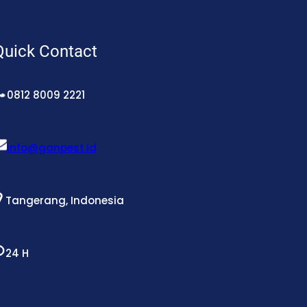
Quick Contact
0812 8009 2221
info@ganpest.id
Tangerang, Indonesia
24 H