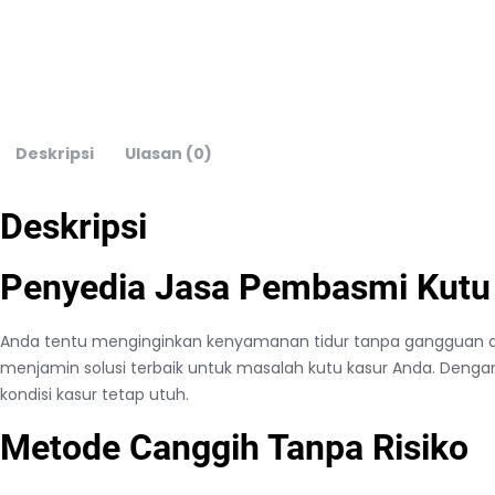
Deskripsi
Ulasan (0)
Deskripsi
Penyedia Jasa Pembasmi Kutu 
Anda tentu menginginkan kenyamanan tidur tanpa gangguan da
menjamin solusi terbaik untuk masalah kutu kasur Anda. Deng
kondisi kasur tetap utuh.
Metode Canggih Tanpa Risiko