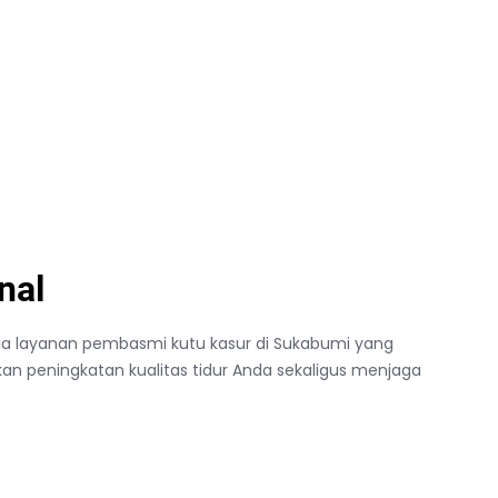
nal
ia layanan pembasmi kutu kasur di Sukabumi yang
n peningkatan kualitas tidur Anda sekaligus menjaga