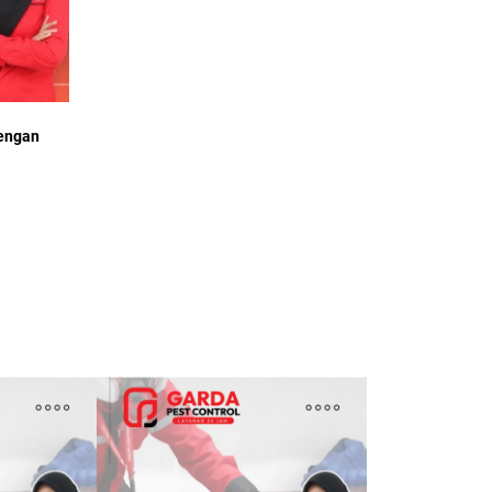
engan