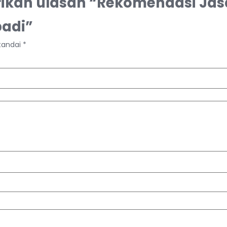
ikan ulasan “Rekomendasi Jas
badi”
itandai
*