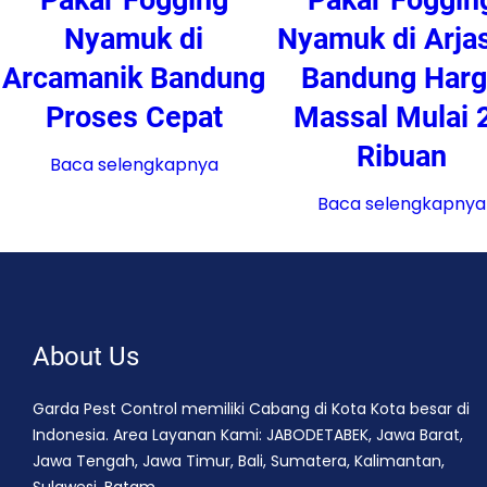
Nyamuk di
Nyamuk di Arjas
Arcamanik Bandung
Bandung Harg
Proses Cepat
Massal Mulai 
Ribuan
Baca selengkapnya
Baca selengkapnya
About Us
Garda Pest Control memiliki Cabang di Kota Kota besar di
Indonesia. Area Layanan Kami: JABODETABEK, Jawa Barat,
Jawa Tengah, Jawa Timur, Bali, Sumatera, Kalimantan,
Sulawesi, Batam.