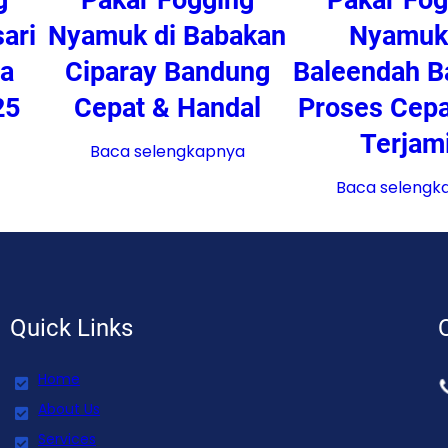
ari
Nyamuk di Babakan
Nyamuk
a
Ciparay Bandung
Baleendah 
25
Cepat & Handal
Proses Cepa
Terjam
Baca selengkapnya
Baca selengk
Quick Links
Home
About Us
Services