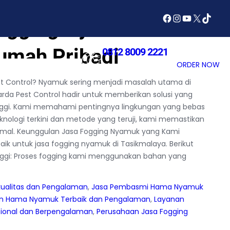
Facebook
Instagram
YouTube
X
TikTok
ogging Nyamuk di
umah Pribadi
0812 8009 2221
SERVICES
ABOUT US
ORDER NOW
Have You Any Quires ?
t Control? Nyamuk sering menjadi masalah utama di
arda Pest Control hadir untuk memberikan solusi yang
tinggi. Kami memahami pentingnya lingkungan yang bebas
ologi terkini dan metode yang teruji, kami memastikan
imal. Keunggulan Jasa Fogging Nyamuk yang Kami
ik untuk jasa fogging nyamuk di Tasikmalaya. Berikut
inggi: Proses fogging kami menggunakan bahan yang
kualitas dan Pengalaman
, 
Jasa Pembasmi Hama Nyamuk
an Hama Nyamuk Terbaik dan Pengalaman
, 
Layanan
ional dan Berpengalaman
, 
Perusahaan Jasa Fogging