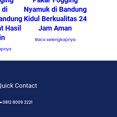
 di
Nyamuk di Bandung
Bandung
Kidul Berkualitas 24
t Hasil
Jam Aman
in
Baca selengkapnya
apnya
Quick Contact
0812 8009 2221