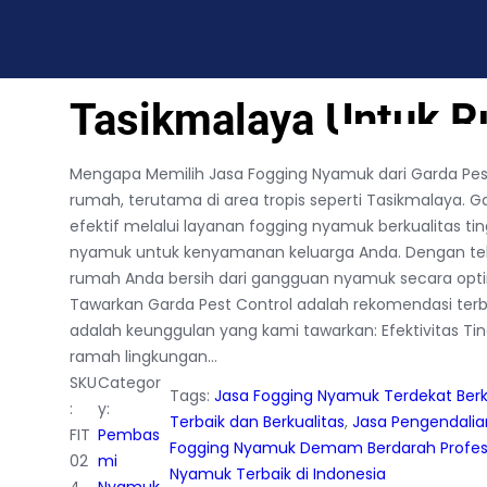
ng Nyamuk di Tasikmalaya Untuk Rumah Pribadi
Rekomendasi Jasa F
Tasikmalaya Untuk R
BLOG
CONTACT US
Mengapa Memilih Jasa Fogging Nyamuk dari Garda Pes
rumah, terutama di area tropis seperti Tasikmalaya. G
efektif melalui layanan fogging nyamuk berkualitas 
nyamuk untuk kenyamanan keluarga Anda. Dengan tekn
rumah Anda bersih dari gangguan nyamuk secara opt
Tawarkan Garda Pest Control adalah rekomendasi terba
adalah keunggulan yang kami tawarkan: Efektivitas T
ramah lingkungan…
SKU
Categor
Tags:
Jasa Fogging Nyamuk Terdekat Ber
:
y:
Terbaik dan Berkualitas
, 
Jasa Pengendali
FIT
Pembas
Fogging Nyamuk Demam Berdarah Profes
02
mi
Nyamuk Terbaik di Indonesia