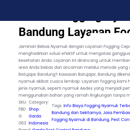
 di Batujajar Bandung Layanan Fogging Cepat & Efisien
Vendor Fogging Nyam
Bandung Layanan Fog
BLOG
CONTACT US
Jaminan Bebas Nyamuk dengan Layanan Fogging Cepat
menghadirkan solusi efektif untuk mengatasi gan
kesehatan Anda. Layanan ini dirancang untuk memberi
area Anda bebas dari ancaman melalui metode yang ce
Batujajar Bandung? Kawasan Batujajar, Bandung dike
nyamuk akibat cuaca lembap. Layanan fogging kami
jenis nyamuk, seperti nyamuk Aedes yang menjadi p
menggunakan bahan yang ramah lingkungan tanpa m
SKU:
Category:
Tags:
Info Biaya Fogging Nyamuk Terb
FBD
Shop
Bandung dan Sekitarnya
, 
Jasa Pembas
G
Garda
Fogging Nyamuk di Bandung
, 
Pest Con
063
Indonesia