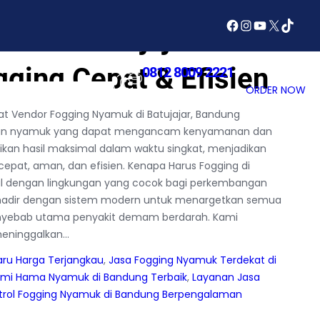
Facebook
Instagram
YouTube
X
TikTok
uk di Batujajar
ging Cepat & Efisien
0812 8009 2221
SERVICES
ABOUT US
ORDER NOW
Have You Any Quires ?
 Vendor Fogging Nyamuk di Batujajar, Bandung
gguan nyamuk yang dapat mengancam kenyamanan dan
kan hasil maksimal dalam waktu singkat, menjadikan
pat, aman, dan efisien. Kenapa Harus Fogging di
nal dengan lingkungan yang cocok bagi perkembangan
 hadir dengan sistem modern untuk menargetkan semua
enyebab utama penyakit demam berdarah. Kami
eninggalkan…
aru Harga Terjangkau
, 
Jasa Fogging Nyamuk Terdekat di
mi Hama Nyamuk di Bandung Terbaik
, 
Layanan Jasa
trol Fogging Nyamuk di Bandung Berpengalaman