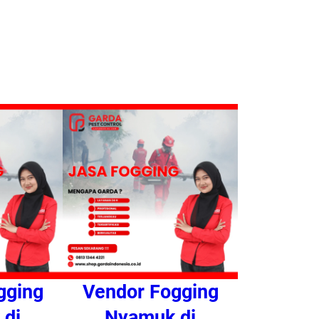
gging
Vendor Fogging
 di
Nyamuk di