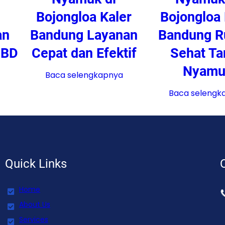
Bojongloa Kaler
Bojongloa 
an
Bandung Layanan
Bandung 
DBD
Cepat dan Efektif
Sehat Ta
Nyamu
Baca selengkapnya
Baca selengk
Quick Links
Home
About Us
Services