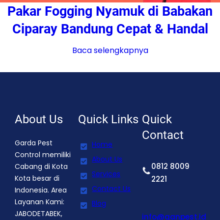
Pakar Fogging Nyamuk di Babakan
Ciparay Bandung Cepat & Handal
Baca selengkapnya
About Us
Quick Links
Quick
Contact
Garda Pest
Home
Control memiliki
About Us
0812 8009
Cabang di Kota
Services
Kota besar di
2221
Contact Us
Indonesia. Area
Layanan Kami:
Blog
JABODETABEK,
info@ganpest.id