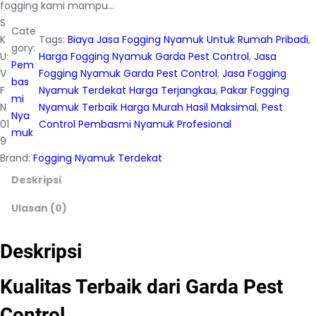
fogging kami mampu…
S
Cate
K
Tags:
Biaya Jasa Fogging Nyamuk Untuk Rumah Pribadi
, 
gory:
U:
Harga Fogging Nyamuk Garda Pest Control
, 
Jasa
Pem
V
Fogging Nyamuk Garda Pest Control
, 
Jasa Fogging
bas
F
Nyamuk Terdekat Harga Terjangkau
, 
Pakar Fogging
mi
N
Nyamuk Terbaik Harga Murah Hasil Maksimal
, 
Pest
Nya
01
Control Pembasmi Nyamuk Profesional
muk
9
Brand:
Fogging Nyamuk Terdekat
Deskripsi
Ulasan (0)
Deskripsi
Kualitas Terbaik dari Garda Pest
Control