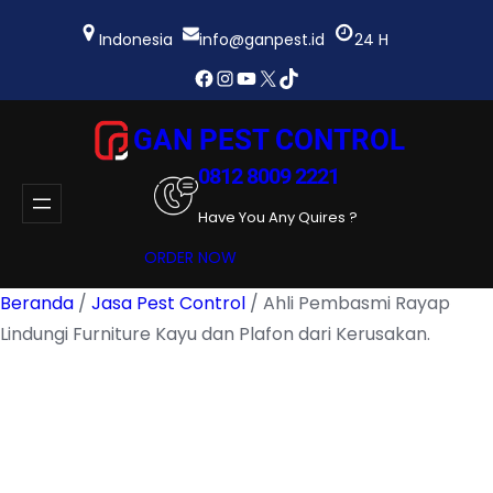
Lewati
ke
Indonesia
info@ganpest.id
24 H
konten
Facebook
Instagram
YouTube
X
TikTok
GAN PEST CONTROL
0812 8009 2221
Have You Any Quires ?
ORDER NOW
Beranda
/
Jasa Pest Control
/ Ahli Pembasmi Rayap
Lindungi Furniture Kayu dan Plafon dari Kerusakan.