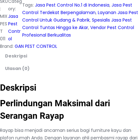
SKU
Categ
Tags:
Jasa Pest Control No.1 di Indonesia
, 
Jasa Pest
:
ory:
Control Terdekat Berpengalaman
, 
Layanan Jasa Pest
MIX
Jasa
Control Untuk Gudang & Pabrik
, 
Spesialis Jasa Pest
PES
Pest
Control Tuntas Hingga ke Akar
, 
Vendor Pest Control
T
Contr
Profesional Berkualitas
011
ol
Brand:
GAN PEST CONTROL
Deskripsi
Ulasan (0)
Deskripsi
Perlindungan Maksimal dari
Serangan Rayap
Rayap bisa menjadi ancaman serius bagi furniture kayu dan
plafon rumah Anda. Dengan layanan ahli pembasmi rayap dari