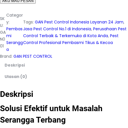
AKU MAU PESAN
Categor
SK
y:
Tags:
GAN Pest Control Indonesia Layanan 24 Jam
, 
U:
Pembas
Jasa Pest Control No.1 di Indonesia
, 
Perusahaan Pest
GA
mi
Control Terbaik & Terkemuka di Kota Anda
, 
Pest
N0
Serangg
Control Profesional Pembasmi Tikus & Kecoa
01
a
Brand:
GAN PEST CONTROL
Deskripsi
Ulasan (0)
Deskripsi
Solusi Efektif untuk Masalah
Serangga Terbang