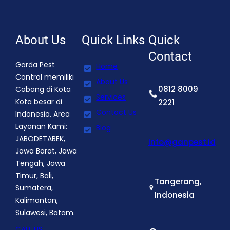
About Us
Quick Links
Quick
Contact
Garda Pest
Home
Control memiliki
About Us
0812 8009
Cabang di Kota
Services
Kota besar di
2221
Contact Us
Indonesia. Area
Layanan Kami:
Blog
JABODETABEK,
info@ganpest.id
Jawa Barat, Jawa
Tengah, Jawa
Timur, Bali,
Tangerang,
Sumatera,
Indonesia
Kalimantan,
Sulawesi, Batam.
CALL US