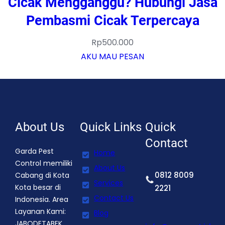
Cicak Mengganggu? Hubungi Jasa
Pembasmi Cicak Terpercaya
Rp
500.000
AKU MAU PESAN
About Us
Quick Links
Quick
Contact
Garda Pest
Home
Control memiliki
About Us
0812 8009
Cabang di Kota
Services
Kota besar di
2221
Contact Us
Indonesia. Area
Layanan Kami:
Blog
JABODETABEK,