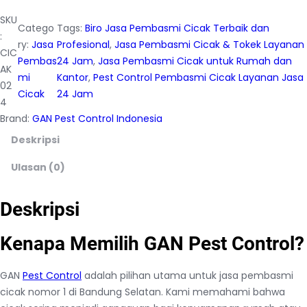
SKU
Catego
Tags:
Biro Jasa Pembasmi Cicak Terbaik dan
:
ry:
Jasa
Profesional
, 
Jasa Pembasmi Cicak & Tokek Layanan
CIC
Pembas
24 Jam
, 
Jasa Pembasmi Cicak untuk Rumah dan
AK
mi
Kantor
, 
Pest Control Pembasmi Cicak Layanan Jasa
02
Cicak
24 Jam
4
Brand:
GAN Pest Control Indonesia
Deskripsi
Ulasan (0)
Deskripsi
Kenapa Memilih GAN Pest Control?
GAN
Pest Control
adalah pilihan utama untuk jasa pembasmi
cicak nomor 1 di Bandung Selatan. Kami memahami bahwa