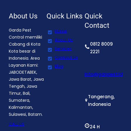
About Us
Quick Links
Quick
Contact
Garda Pest
Home
Control memiliki
About Us
0812 8009
Cabang di Kota
Services
Kota besar di
2221
Contact Us
Indonesia. Area
Layanan Kami:
Blog
JABODETABEK,
info@ganpest.id
Jawa Barat, Jawa
Tengah, Jawa
Timur, Bali,
Tangerang,
Sumatera,
Indonesia
Kalimantan,
Sulawesi, Batam.
CALL US
24 H