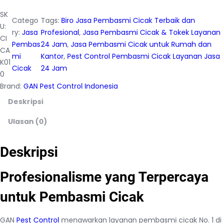
SK
Catego
Tags:
Biro Jasa Pembasmi Cicak Terbaik dan
U:
ry:
Jasa
Profesional
, 
Jasa Pembasmi Cicak & Tokek Layanan
CI
Pembas
24 Jam
, 
Jasa Pembasmi Cicak untuk Rumah dan
CA
mi
Kantor
, 
Pest Control Pembasmi Cicak Layanan Jasa
K01
Cicak
24 Jam
0
Brand:
GAN Pest Control Indonesia
Deskripsi
Ulasan (0)
Deskripsi
Profesionalisme yang Terpercaya
untuk Pembasmi Cicak
GAN
Pest Control
menawarkan layanan pembasmi cicak No. 1 di