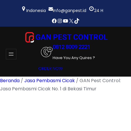
Lewati
ke
Indonesia
info@ganpest.id
24 H
konten
Facebook
Instagram
YouTube
X
TikTok
GAN PEST CONTROL
0812 8009 2221
Have You Any Quires ?
ORDER NOW
Beranda
/
Jasa Pembasmi Cicak
/ GAN Pest Control:
Jasa Pembasmi Cicak No. 1 di Bekasi Timur