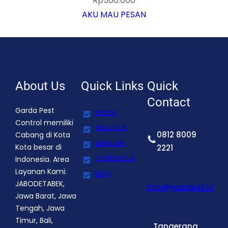
Rp
500.000
AKU MAU PESAN
About Us
Quick Links
Quick
Contact
Garda Pest
Home
Control memiliki
About Us
0812 8009
Cabang di Kota
Services
Kota besar di
2221
Contact Us
Indonesia. Area
Layanan Kami:
Blog
JABODETABEK,
info@ganpest.id
Jawa Barat, Jawa
Tengah, Jawa
Timur, Bali,
Tangerang,