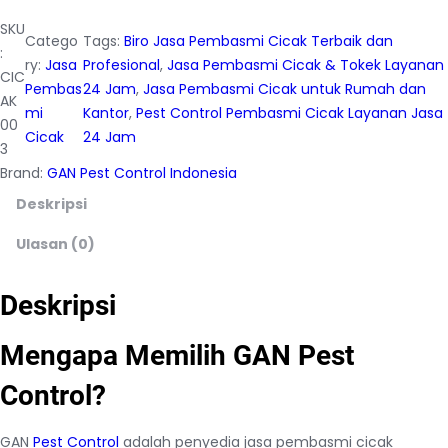
SKU
Catego
Tags:
Biro Jasa Pembasmi Cicak Terbaik dan
:
ry:
Jasa
Profesional
, 
Jasa Pembasmi Cicak & Tokek Layanan
CIC
Pembas
24 Jam
, 
Jasa Pembasmi Cicak untuk Rumah dan
AK
mi
Kantor
, 
Pest Control Pembasmi Cicak Layanan Jasa
00
Cicak
24 Jam
3
Brand:
GAN Pest Control Indonesia
Deskripsi
Ulasan (0)
Deskripsi
Mengapa Memilih GAN Pest
Control?
GAN
Pest Control
adalah penyedia jasa pembasmi cicak