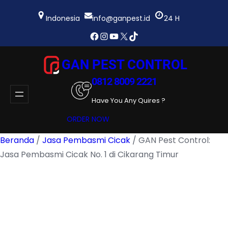
Lewati
ke
Indonesia
info@ganpest.id
24 H
konten
Facebook
Instagram
YouTube
X
TikTok
GAN PEST CONTROL
0812 8009 2221
Have You Any Quires ?
ORDER NOW
Beranda
/
Jasa Pembasmi Cicak
/ GAN Pest Control:
Jasa Pembasmi Cicak No. 1 di Cikarang Timur