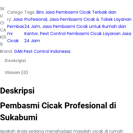
SK
Catego
Tags:
Biro Jasa Pembasmi Cicak Terbaik dan
U:
ry:
Jasa
Profesional
, 
Jasa Pembasmi Cicak & Tokek Layanan
CI
Pembas
24 Jam
, 
Jasa Pembasmi Cicak untuk Rumah dan
CA
mi
Kantor
, 
Pest Control Pembasmi Cicak Layanan Jasa
K01
Cicak
24 Jam
9
Brand:
GAN Pest Control Indonesia
Deskripsi
Ulasan (0)
Deskripsi
Pembasmi Cicak Profesional di
Sukabumi
Apakah Anda sedang menghadapi masalah cicak di rumah