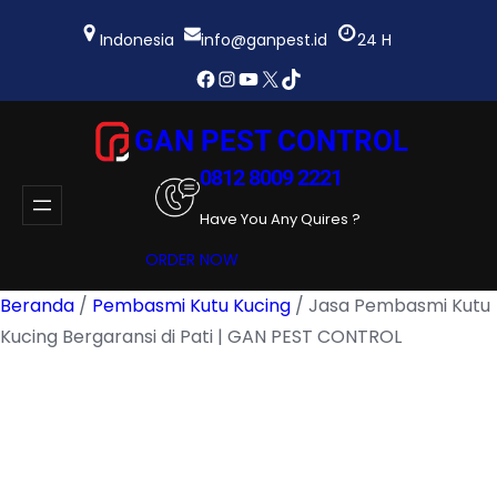
Lewati
ke
Indonesia
info@ganpest.id
24 H
konten
Facebook
Instagram
YouTube
X
TikTok
GAN PEST CONTROL
0812 8009 2221
Have You Any Quires ?
ORDER NOW
Beranda
/
Pembasmi Kutu Kucing
/ Jasa Pembasmi Kutu
Kucing Bergaransi di Pati | GAN PEST CONTROL