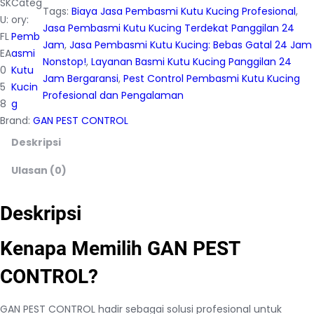
SK
Categ
Tags:
Biaya Jasa Pembasmi Kutu Kucing Profesional
, 
U:
ory:
Jasa Pembasmi Kutu Kucing Terdekat Panggilan 24
FL
Pemb
Jam
, 
Jasa Pembasmi Kutu Kucing: Bebas Gatal 24 Jam
EA
asmi
Nonstop!
, 
Layanan Basmi Kutu Kucing Panggilan 24
0
Kutu
Jam Bergaransi
, 
Pest Control Pembasmi Kutu Kucing
5
Kucin
Profesional dan Pengalaman
8
g
Brand:
GAN PEST CONTROL
Deskripsi
Ulasan (0)
Deskripsi
Kenapa Memilih GAN PEST
CONTROL?
GAN PEST CONTROL hadir sebagai solusi profesional untuk