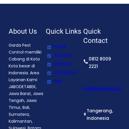
About Us
Quick Links
Quick
Contact
Garda Pest
Home
Control memiliki
About Us
0812 8009
Cabang di Kota
Services
Kota besar di
2221
Contact Us
Indonesia. Area
Layanan Kami:
Blog
JABODETABEK,
info@ganpest.id
Jawa Barat, Jawa
Tengah, Jawa
Timur, Bali,
Tangerang,
Sumatera,
Indonesia
Kalimantan,
Sulawesi, Batam.