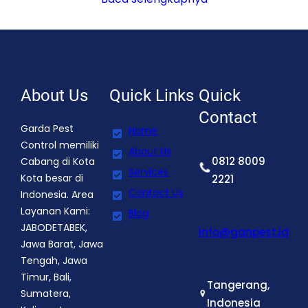
About Us
Quick Links
Quick
Contact
Garda Pest
Home
Control memiliki
About Us
0812 8009
Cabang di Kota
Services
Kota besar di
2221
Contact Us
Indonesia. Area
Layanan Kami:
Blog
JABODETABEK,
info@ganpest.id
Jawa Barat, Jawa
Tengah, Jawa
Timur, Bali,
Tangerang,
Sumatera,
Indonesia