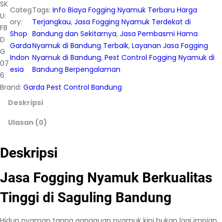
SK
Categ
Tags:
Info Biaya Fogging Nyamuk Terbaru Harga
U:
ory:
Terjangkau
, 
Jasa Fogging Nyamuk Terdekat di
FB
Shop
Bandung dan Sekitarnya
, 
Jasa Pembasmi Hama
D
Garda
Nyamuk di Bandung Terbaik
, 
Layanan Jasa Fogging
G
Indon
Nyamuk di Bandung
, 
Pest Control Fogging Nyamuk di
07
esia
Bandung Berpengalaman
6
Brand:
Garda Pest Control Bandung
Deskripsi
Ulasan (0)
Deskripsi
Jasa Fogging Nyamuk Berkualitas
Tinggi di Saguling Bandung
Hidup nyaman tanpa gangguan nyamuk kini bukan lagi impian.