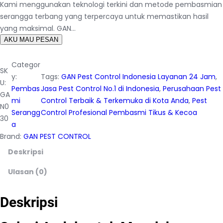
Kami menggunakan teknologi terkini dan metode pembasmian
serangga terbang yang terpercaya untuk memastikan hasil
yang maksimal. GAN…
AKU MAU PESAN
Categor
SK
y:
Tags:
GAN Pest Control Indonesia Layanan 24 Jam
, 
U:
Pembas
Jasa Pest Control No.1 di Indonesia
, 
Perusahaan Pest
GA
mi
Control Terbaik & Terkemuka di Kota Anda
, 
Pest
N0
Serangg
Control Profesional Pembasmi Tikus & Kecoa
30
a
Brand:
GAN PEST CONTROL
Deskripsi
Ulasan (0)
Deskripsi