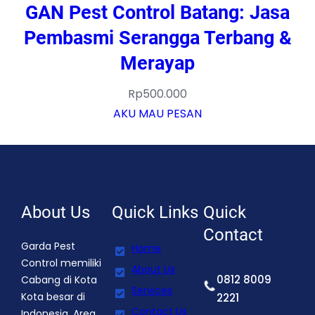
GAN Pest Control Batang: Jasa
Pembasmi Serangga Terbang &
Merayap
Rp
500.000
AKU MAU PESAN
About Us
Quick Links
Quick
Contact
Garda Pest
Home
Control memiliki
About Us
0812 8009
Cabang di Kota
Services
Kota besar di
2221
Contact Us
Indonesia. Area