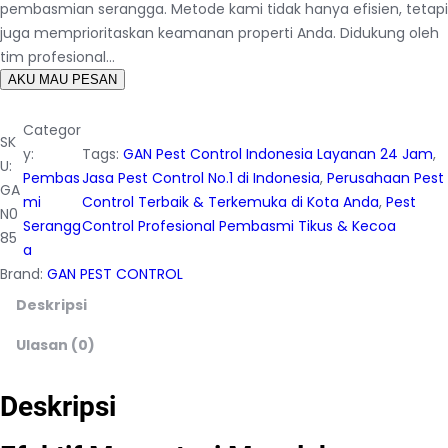
pembasmian serangga. Metode kami tidak hanya efisien, tetapi
juga memprioritaskan keamanan properti Anda. Didukung oleh
tim profesional…
AKU MAU PESAN
Categor
SK
y:
Tags:
GAN Pest Control Indonesia Layanan 24 Jam
, 
U:
Pembas
Jasa Pest Control No.1 di Indonesia
, 
Perusahaan Pest
GA
mi
Control Terbaik & Terkemuka di Kota Anda
, 
Pest
N0
Serangg
Control Profesional Pembasmi Tikus & Kecoa
85
a
Brand:
GAN PEST CONTROL
Deskripsi
Ulasan (0)
Deskripsi