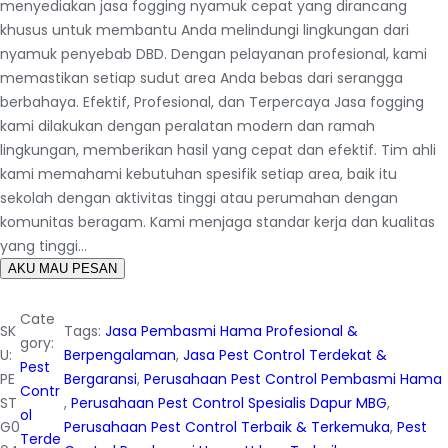
menyediakan jasa fogging nyamuk cepat yang dirancang
khusus untuk membantu Anda melindungi lingkungan dari
nyamuk penyebab DBD. Dengan pelayanan profesional, kami
memastikan setiap sudut area Anda bebas dari serangga
berbahaya. Efektif, Profesional, dan Terpercaya Jasa fogging
kami dilakukan dengan peralatan modern dan ramah
lingkungan, memberikan hasil yang cepat dan efektif. Tim ahli
kami memahami kebutuhan spesifik setiap area, baik itu
sekolah dengan aktivitas tinggi atau perumahan dengan
komunitas beragam. Kami menjaga standar kerja dan kualitas
yang tinggi…
AKU MAU PESAN
Cate
SK
Tags:
Jasa Pembasmi Hama Profesional &
gory:
U:
Berpengalaman
, 
Jasa Pest Control Terdekat &
Pest
PE
Bergaransi
, 
Perusahaan Pest Control Pembasmi Hama
Contr
ST
, 
Perusahaan Pest Control Spesialis Dapur MBG
, 
ol
G0
Perusahaan Pest Control Terbaik & Terkemuka
, 
Pest
Terde