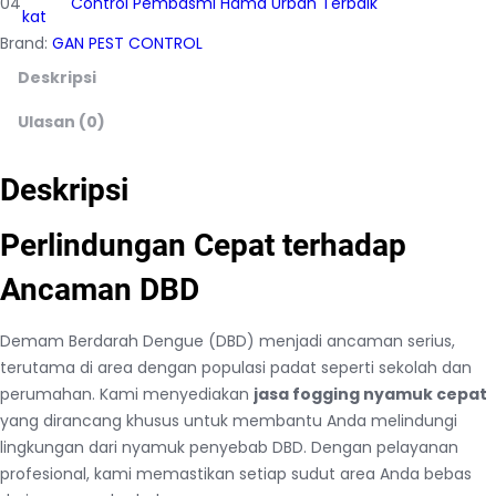
04
Control Pembasmi Hama Urban Terbaik
kat
Brand:
GAN PEST CONTROL
Deskripsi
Ulasan (0)
Deskripsi
Perlindungan Cepat terhadap
Ancaman DBD
Demam Berdarah Dengue (DBD) menjadi ancaman serius,
terutama di area dengan populasi padat seperti sekolah dan
perumahan. Kami menyediakan
jasa fogging nyamuk cepat
yang dirancang khusus untuk membantu Anda melindungi
lingkungan dari nyamuk penyebab DBD. Dengan pelayanan
profesional, kami memastikan setiap sudut area Anda bebas