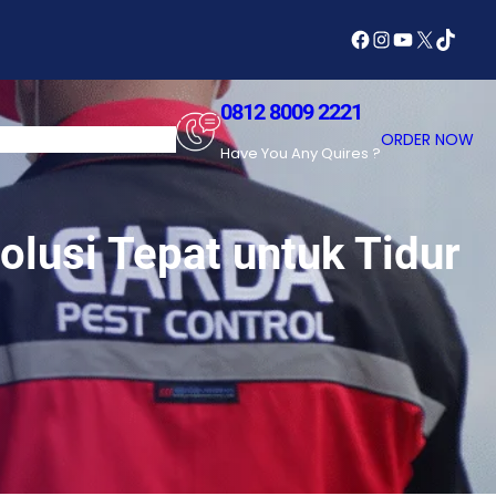
Facebook
Instagram
YouTube
X
TikTok
0812 8009 2221
SERVICES
ABOUT US
ORDER NOW
Have You Any Quires ?
lusi Tepat untuk Tidur