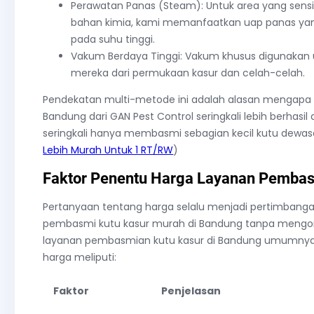
Perawatan Panas (Steam): Untuk area yang sens
bahan kimia, kami memanfaatkan uap panas yan
pada suhu tinggi.
Vakum Berdaya Tinggi: Vakum khusus digunakan u
mereka dari permukaan kasur dan celah-celah.
Pendekatan multi-metode ini adalah alasan mengapa 
Bandung dari GAN Pest Control seringkali lebih berha
seringkali hanya membasmi sebagian kecil kutu dewas
Lebih Murah Untuk 1 RT/RW
)
Faktor Penentu Harga Layanan Pembas
Pertanyaan tentang harga selalu menjadi pertimbang
pembasmi kutu kasur murah di Bandung tanpa mengorba
layanan pembasmian kutu kasur di Bandung umumnya 
harga meliputi:
Faktor
Penjelasan