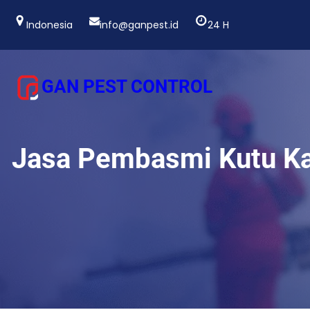
Lewati
ke
Indonesia
info@ganpest.id
24 H
konten
GAN PEST CONTROL
Jasa Pembasmi Kutu Kas