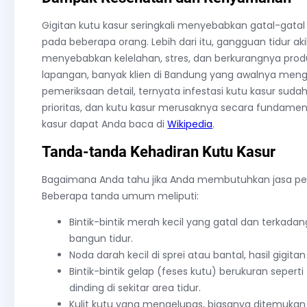
Gigitan kutu kasur seringkali menyebabkan gatal-gatal
pada beberapa orang. Lebih dari itu, gangguan tidur ak
menyebabkan kelelahan, stres, dan berkurangnya produ
lapangan, banyak klien di Bandung yang awalnya mengi
pemeriksaan detail, ternyata infestasi kutu kasur su
prioritas, dan kutu kasur merusaknya secara fundamen
kasur dapat Anda baca di
Wikipedia
.
Tanda-tanda Kehadiran Kutu Kasur
Bagaimana Anda tahu jika Anda membutuhkan jasa pe
Beberapa tanda umum meliputi:
Bintik-bintik merah kecil yang gatal dan terkada
bangun tidur.
Noda darah kecil di sprei atau bantal, hasil gigit
Bintik-bintik gelap (feses kutu) berukuran seperti 
dinding di sekitar area tidur.
Kulit kutu yang mengelupas, biasanya ditemukan 