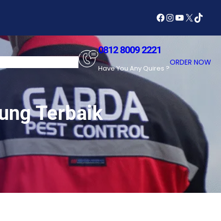
Facebook
Instagram
YouTube
X
TikTok
0812 8009 2221
SERVICES
ABOUT US
ORDER NOW
Have You Any Quires ?
ung Terbaik