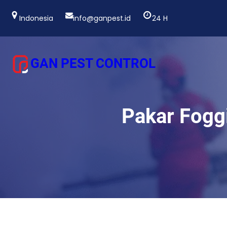
Lewati
ke
Indonesia
info@ganpest.id
24 H
konten
GAN PEST CONTROL
Pakar Fogg