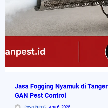
Jasa Fogging Nyamuk di Tanger
GAN Pest Control
Reva Putri
Agu 6, 2026