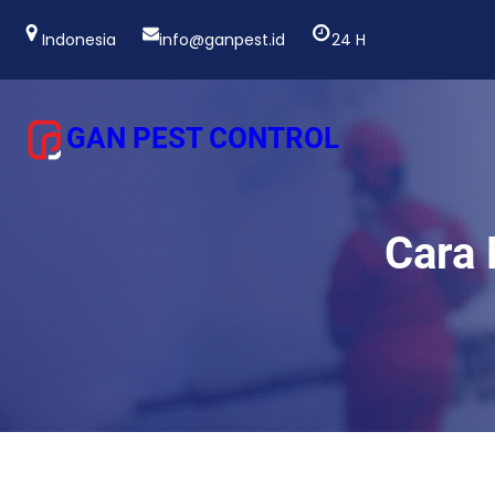
Lewati
ke
Indonesia
info@ganpest.id
24 H
konten
GAN PEST CONTROL
Cara