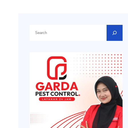
C
a
r
i