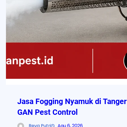
Jasa Fogging Nyamuk di Tanger
GAN Pest Control
Reva Putri
Agu 6, 2026