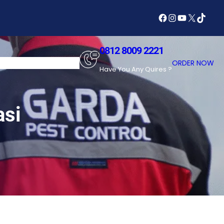
Facebook
Instagram
YouTube
X
TikTok
0812 8009 2221
SERVICES
ABOUT US
ORDER NOW
Have You Any Quires ?
asi