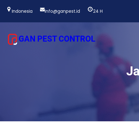
Lewati
ke
Indonesia
info@ganpest.id
24 H
konten
GAN PEST CONTROL
Ja