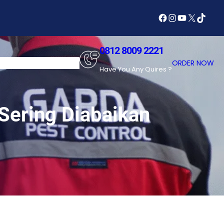
Facebook
Instagram
YouTube
X
TikTok
0812 8009 2221
SERVICES
ABOUT US
ORDER NOW
Have You Any Quires ?
Sering Diabaikan