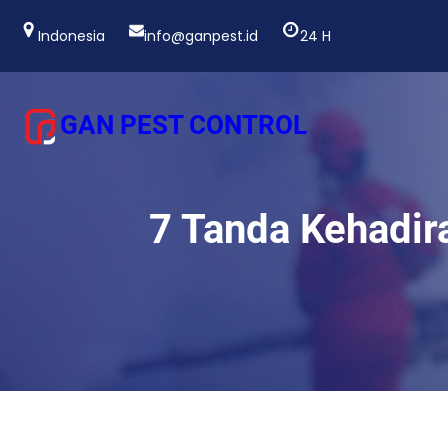
Lewati
ke
Indonesia
info@ganpest.id
24 H
konten
GAN PEST CONTROL
7 Tanda Kehadir