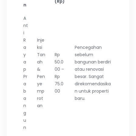
(Rp)
n
A
nt
i
R
Inje
a
ksi
Pencegahan
y
Tan
Rp
sebelum
a
ah
50.0
bangunan berdiri
p
&
00 –
atau renovasi
Pr
Pen
Rp
besar. Sangat
a
ye
75.0
direkomendasika
b
mp
00
n untuk properti
a
rot
baru.
n
an
g
u
n