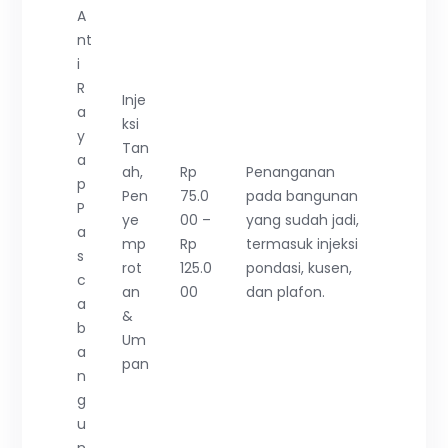
A
nt
i
R
Inje
a
ksi
y
Tan
a
ah,
Rp
Penanganan
p
Pen
75.0
pada bangunan
P
ye
00 –
yang sudah jadi,
a
mp
Rp
termasuk injeksi
s
rot
125.0
pondasi, kusen,
c
an
00
dan plafon.
a
&
b
Um
a
pan
n
g
u
n