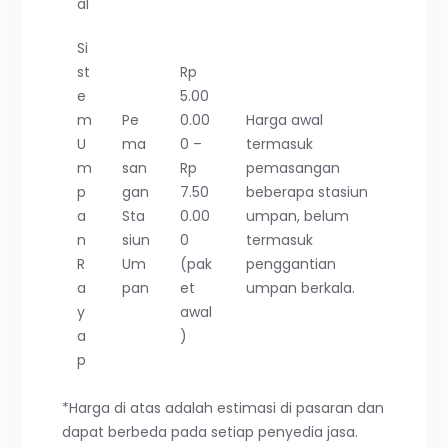
al
Si
st
Rp
e
5.00
m
Pe
0.00
Harga awal
U
ma
0 –
termasuk
m
san
Rp
pemasangan
p
gan
7.50
beberapa stasiun
a
Sta
0.00
umpan, belum
n
siun
0
termasuk
R
Um
(pak
penggantian
a
pan
et
umpan berkala.
y
awal
a
)
p
*Harga di atas adalah estimasi di pasaran dan
dapat berbeda pada setiap penyedia jasa.