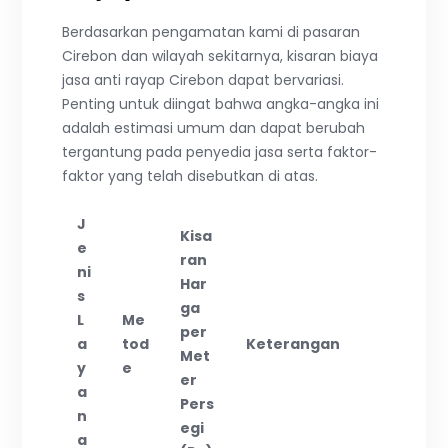
Berdasarkan pengamatan kami di pasaran
Cirebon dan wilayah sekitarnya, kisaran biaya
jasa anti rayap Cirebon dapat bervariasi.
Penting untuk diingat bahwa angka-angka ini
adalah estimasi umum dan dapat berubah
tergantung pada penyedia jasa serta faktor-
faktor yang telah disebutkan di atas.
J
Kisa
e
ran
ni
Har
s
ga
L
Me
per
a
tod
Keterangan
Met
y
e
er
a
Pers
n
egi
a