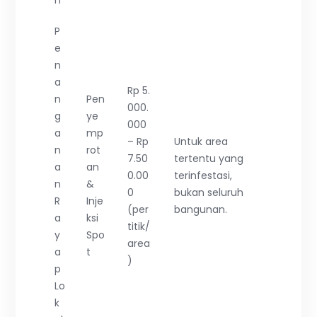
P
e
n
a
Rp 5.
n
Pen
000.
g
ye
000
a
mp
– Rp
Untuk area
n
rot
7.50
tertentu yang
a
an
0.00
terinfestasi,
n
&
0
bukan seluruh
R
Inje
(per
bangunan.
a
ksi
titik/
y
Spo
area
a
t
)
p
Lo
k