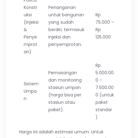
Konstr
Penanganan
uksi
untuk bangunan
Rp
(Injeksi
yang sudah
75.000 –
&
berdiri, termasuk
Rp
Penye
injeksi dan
125.000
mprot
penyemprotan.
an)
Rp.
Pemasangan
5.000.00
dan monitoring
0 –
Sistem
stasiun umpan
7.500.00
Umpa
(harga bisa per
0 (untuk
n
stasiun atau
paket
paket).
standar
)
Harga ini adalah estimasi umum. Untuk