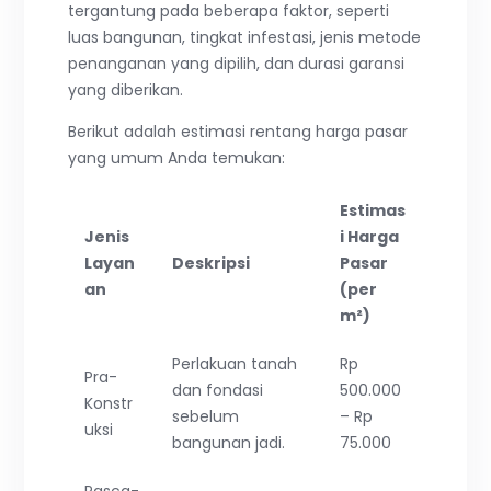
tergantung pada beberapa faktor, seperti
luas bangunan, tingkat infestasi, jenis metode
penanganan yang dipilih, dan durasi garansi
yang diberikan.
Berikut adalah estimasi rentang harga pasar
yang umum Anda temukan:
Estimas
Jenis
i Harga
Layan
Deskripsi
Pasar
an
(per
m²)
Perlakuan tanah
Rp
Pra-
dan fondasi
500.000
Konstr
sebelum
– Rp
uksi
bangunan jadi.
75.000
Pasca-