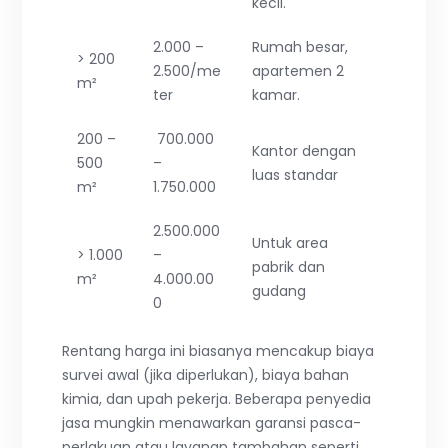
kecil.
2.000 –
Rumah besar,
> 200
2.500/me
apartemen 2
m²
ter
kamar.
200 –
700.000
Kantor dengan
500
–
luas standar
m²
1.750.000
2.500.000
Untuk area
> 1.000
–
pabrik dan
m²
4.000.00
gudang
0
Rentang harga ini biasanya mencakup biaya
survei awal (jika diperlukan), biaya bahan
kimia, dan upah pekerja. Beberapa penyedia
jasa mungkin menawarkan garansi pasca-
perlakuan atau layanan tambahan seperti