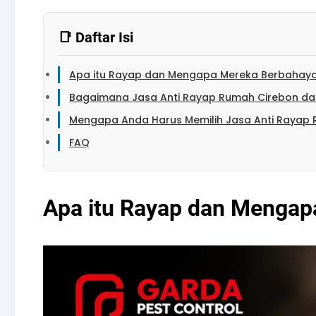
📑 Daftar Isi
Apa itu Rayap dan Mengapa Mereka Berbahay
Bagaimana Jasa Anti Rayap Rumah Cirebon dari
Mengapa Anda Harus Memilih Jasa Anti Rayap 
FAQ
Apa itu Rayap dan Mengap