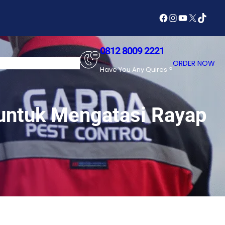
Facebook
Instagram
YouTube
X
TikTok
0812 8009 2221
SERVICES
ABOUT US
ORDER NOW
Have You Any Quires ?
 untuk Mengatasi Rayap