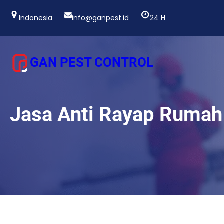
Lewati
ke
Indonesia
info@ganpest.id
24 H
konten
GAN PEST CONTROL
Jasa Anti Rayap Rumah 