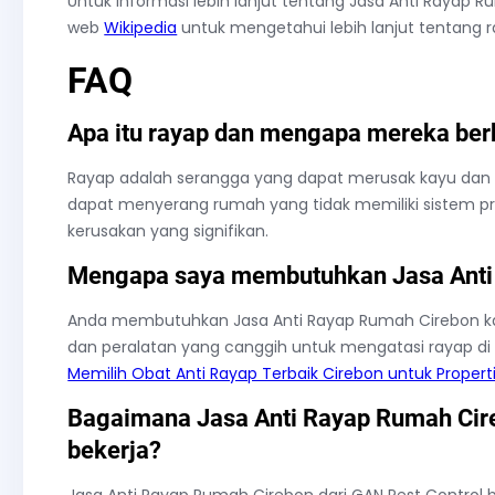
Untuk informasi lebih lanjut tentang Jasa Anti Rayap 
web
Wikipedia
untuk mengetahui lebih lanjut tentang 
FAQ
Apa itu rayap dan mengapa mereka be
Rayap adalah serangga yang dapat merusak kayu dan 
dapat menyerang rumah yang tidak memiliki sistem p
kerusakan yang signifikan.
Mengapa saya membutuhkan Jasa Anti
Anda membutuhkan Jasa Anti Rayap Rumah Cirebon ka
dan peralatan yang canggih untuk mengatasi rayap di
Memilih Obat Anti Rayap Terbaik Cirebon untuk Propert
Bagaimana Jasa Anti Rayap Rumah Cire
bekerja?
Jasa Anti Rayap Rumah Cirebon dari GAN Pest Control b