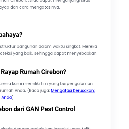
Rumah Cirebon, Anda dapat mengunjungi situs
rayap dan cara mengatasinya.
rbahaya?
struktur bangunan dalam waktu singkat. Mereka
roteksi yang baik, sehingga dapat menyebabkan
 Rayap Rumah Cirebon?
rena kami memiliki tim yang berpengalaman
 rumah Anda. (Baca juga:
Mengatasi Kerusakan:
i Anda
)
bon dari GAN Pest Control
ekerja dengan melakukan inspeksi yang teliti