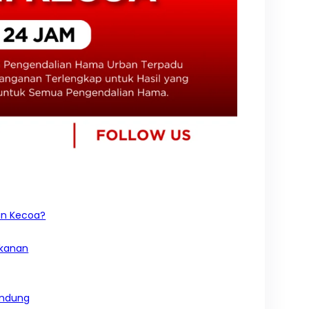
an Kecoa?
akanan
Bandung