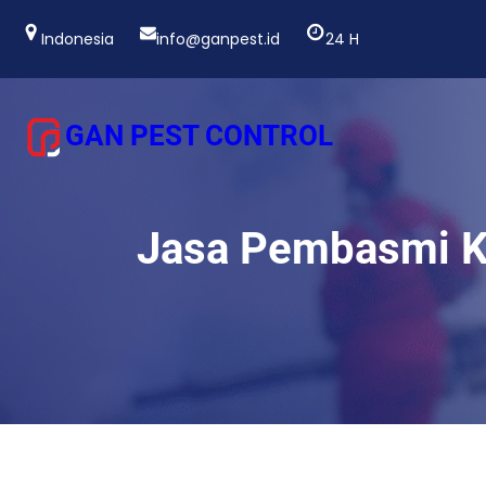
Lewati
ke
Indonesia
info@ganpest.id
24 H
konten
GAN PEST CONTROL
Jasa Pembasmi Ke