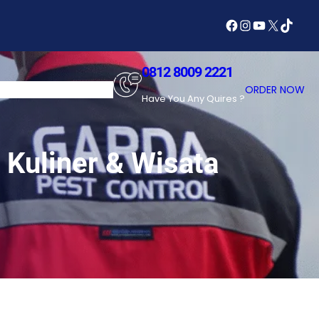
Facebook
Instagram
YouTube
X
TikTok
0812 8009 2221
SERVICES
ABOUT US
ORDER NOW
Have You Any Quires ?
Kuliner & Wisata