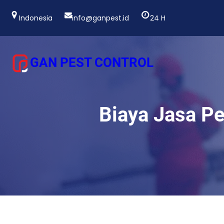
Lewati
ke
Indonesia
info@ganpest.id
24 H
konten
GAN PEST CONTROL
Biaya Jasa P