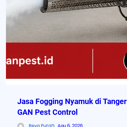
Jasa Fogging Nyamuk di Tanger
GAN Pest Control
Reva Putri
Agu 6, 2026