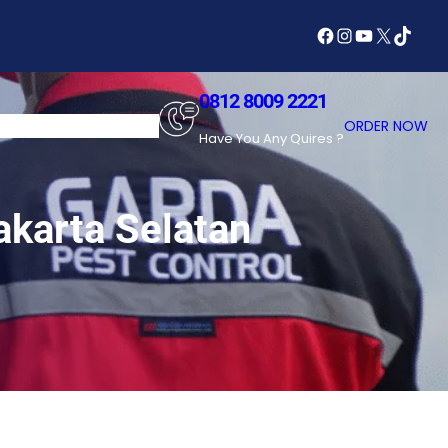
Facebook
Instagram
YouTube
X
TikTok
0812 8009 2221
SERVICES
ABOUT US
ORDER NOW
Have You Any Quires ?
karta Selatan