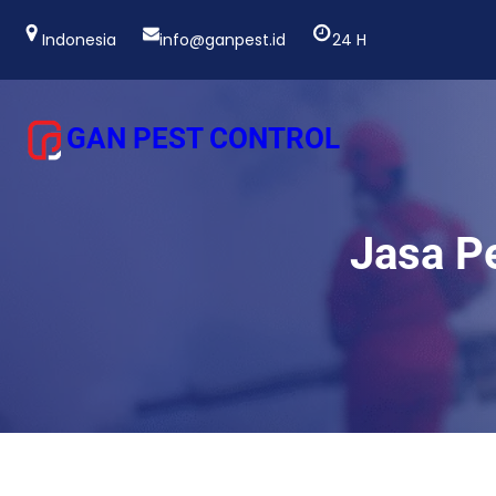
Lewati
ke
Indonesia
info@ganpest.id
24 H
konten
GAN PEST CONTROL
Jasa P