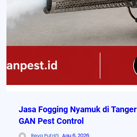
Jasa Fogging Nyamuk di Tanger
GAN Pest Control
Reva Putri
Agu 6, 2026