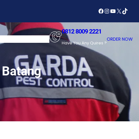
Facebook
Instagram
YouTube
X
TikTok
0812 8009 2221
SERVICES
ABOUT US
ORDER NOW
Have You Any Quires ?
 Batang