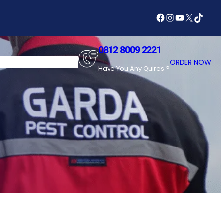
Facebook
Instagram
YouTube
X
TikTok
0812 8009 2221
SERVICES
ABOUT US
ORDER NOW
Have You Any Quires ?