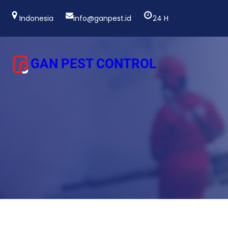
Lewati
ke
Indonesia
info@ganpest.id
24 H
konten
GAN PEST CONTROL