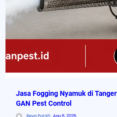
Jasa Fogging Nyamuk di Tanger
GAN Pest Control
Reva Putri
Agu 6, 2026