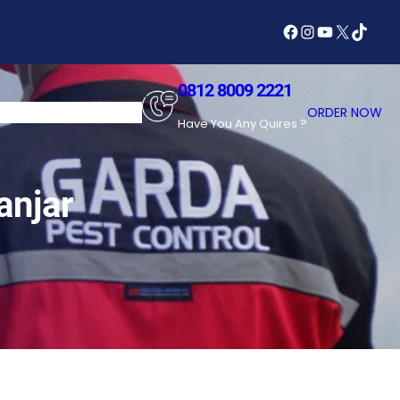
Facebook
Instagram
YouTube
X
TikTok
0812 8009 2221
SERVICES
ABOUT US
ORDER NOW
Have You Any Quires ?
anjar