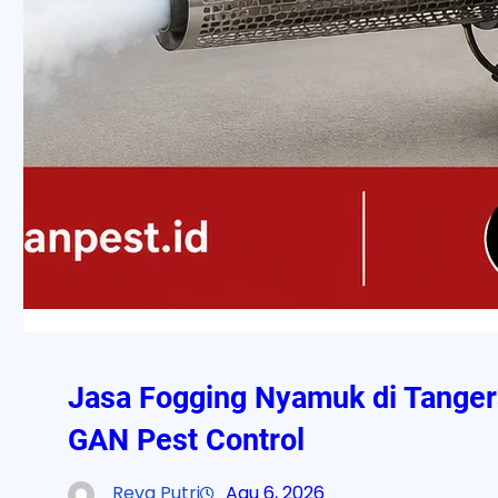
Jasa Fogging Nyamuk di Tanger
GAN Pest Control
Reva Putri
Agu 6, 2026