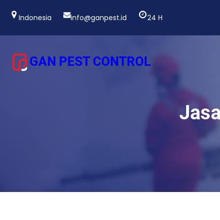
Lewati
ke
Indonesia
info@ganpest.id
24 H
konten
GAN PEST CONTROL
Jasa